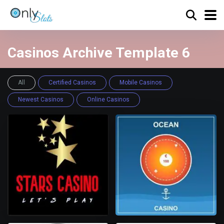
Casinos Archive Template 6
All
Certified Casinos
Mobile Casinos
Newest Casinos
Online Casinos